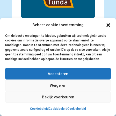
Naar Funda
Beheer cookie toestemming
Om de beste ervaringen te bieden, gebruiken wij technologieën zoals
cookies om informatie over je apparaat op te slaan en/of te
raadplegen. Door in te stemmen met deze technologieën kunnen wij
gegevens zoals surfgedrag of unieke ID's op deze site verwerken. Als je
geen toestemming geeft of uw toestemming intrekt, kan dit een
nadelige invloed hebben op bepaalde functies en mogelijkheden.
Terug naar pagina
Accepteren
woningaanbod
Weigeren
Bekijk voorkeuren
Cookiebeleid
Cookiebeleid
Cookiebeleid