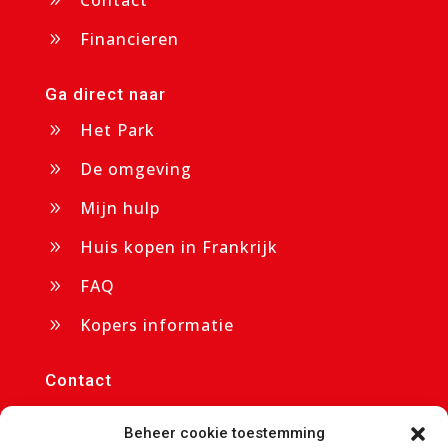
Contact
9
Financieren
9
Ga direct naar
Het Park
9
De omgeving
9
Mijn hulp
9
Huis kopen in Frankrijk
9
FAQ
9
Kopers informatie
9
Contact
p/a Chateau Cazaleres

Beheer cookie toestemming
09350 Daumazan sur Arize