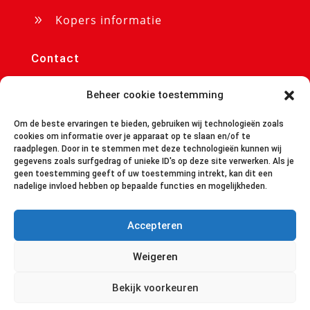
Kopers informatie
9
Contact
p/a Chateau Cazaleres

Beheer cookie toestemming
09350 Daumazan sur Arize
info@avendrecazaleres.nl
Om de beste ervaringen te bieden, gebruiken wij technologieën zoals

cookies om informatie over je apparaat op te slaan en/of te
raadplegen. Door in te stemmen met deze technologieën kunnen wij
avendrecazaleres.nl

gegevens zoals surfgedrag of unieke ID's op deze site verwerken. Als je
geen toestemming geeft of uw toestemming intrekt, kan dit een
+31 85 401 7650

nadelige invloed hebben op bepaalde functies en mogelijkheden.
Accepteren
© All Rights Reserved
Weigeren
Bekijk voorkeuren
Volgen
Volgen