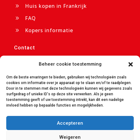
Huis kopen in Frankrijk
9
FAQ
9
Kopers informatie
9
Contact
p/a Chateau Cazaleres

Beheer cookie toestemming
09350 Daumazan sur Arize
info@avendrecazaleres.nl
Om de beste ervaringen te bieden, gebruiken wij technologieën zoals

cookies om informatie over je apparaat op te slaan en/of te raadplegen.
Door in te stemmen met deze technologieën kunnen wij gegevens zoals
avendrecazaleres.nl

surfgedrag of unieke ID's op deze site verwerken. Als je geen
toestemming geeft of uw toestemming intrekt, kan dit een nadelige
+31 85 401 7650

invloed hebben op bepaalde functies en mogelijkheden.
Accepteren
© All Rights Reserved
Weigeren