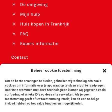
De omgeving
9
Mijn hulp
9
Huis kopen in Frankrijk
9
FAQ
9
Kopers informatie
9
Contact
p/a Chateau Cazaleres

Beheer cookie toestemming
09350 Daumazan sur Arize
info@avendrecazaleres.nl
Om de beste ervaringen te bieden, gebruiken wij technologieën zoals

cookies om informatie over je apparaat op te slaan en/of te raadplegen.
Door in te stemmen met deze technologieën kunnen wij gegevens zoals
avendrecazaleres.nl

surfgedrag of unieke ID's op deze site verwerken. Als je geen
toestemming geeft of uw toestemming intrekt, kan dit een nadelige
+31 85 401 7650

invloed hebben op bepaalde functies en mogelijkheden.