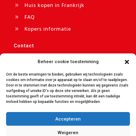
Huis kopen in Frankrijk
9
FAQ
9
Kopers informatie
9
Contact
p/a Chateau Cazaleres

Beheer cookie toestemming
09350 Daumazan sur Arize
Om de beste ervaringen te bieden, gebruiken wij technologieën zoals
info@avendrecazaleres.nl

cookies om informatie over je apparaat op te slaan en/of te raadplegen.
Door in te stemmen met deze technologieën kunnen wij gegevens zoals
avendrecazaleres.nl

surfgedrag of unieke ID's op deze site verwerken. Als je geen
toestemming geeft of uw toestemming intrekt, kan dit een nadelige
+31 85 401 7650

invloed hebben op bepaalde functies en mogelijkheden.
Accepteren
© All Rights Reserved
Weigeren