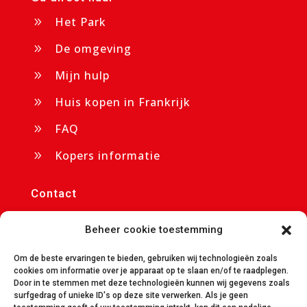
Het Park
9
De omgeving
9
Mijn hulp
9
Huis kopen in Frankrijk
9
FAQ
9
Kopers informatie
9
Contact
p/a Chateau Cazaleres

Beheer cookie toestemming
09350 Daumazan sur Arize
info@avendrecazaleres.nl
Om de beste ervaringen te bieden, gebruiken wij technologieën zoals

cookies om informatie over je apparaat op te slaan en/of te raadplegen.
Door in te stemmen met deze technologieën kunnen wij gegevens zoals
avendrecazaleres.nl

surfgedrag of unieke ID's op deze site verwerken. Als je geen