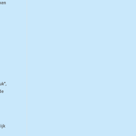
ken
uk",
de
ijk