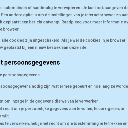
es automatisch of handmatig te verwijderen. Je kunt ook aangeven da
en andere optie is om de instellingen van je internetbrowser zo aan
dt geplaatst een bericht ontvangt. Raadpleeg voor meer informatie o
je browser.
s alle cookies zijn uitgeschakeld. Als je wel de cookies in je browser
 geplaatst bij een nieuw bezoek aan onze site.
tot persoonsgegevens
t je persoonsgegevens:
ersoonsgegevens nodig zijn, wat ermee gebeurt en hoe lang ze word
nen om inzage in de gegevens die we van je verwerken.
het recht om je persoonlijke gegevens aan te vullen, te corrigeren, te
 wilt.
 te verwerken, heb je het recht om die toestemming in te trekken en