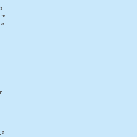
t
 te
ver
en
 je