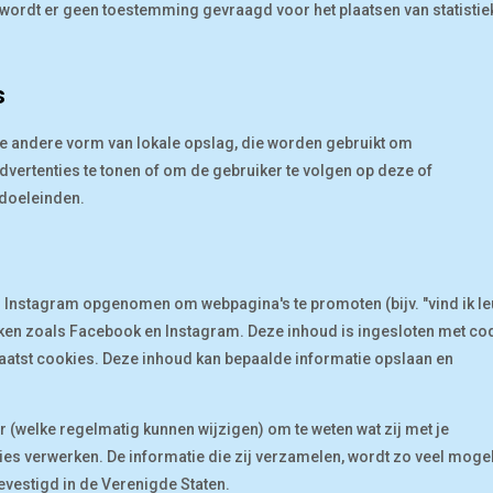
ordt er geen toestemming gevraagd voor het plaatsen van statistie
s
ge andere vorm van lokale opslag, die worden gebruikt om
vertenties te tonen of om de gebruiker te volgen op deze of
gdoeleinden.
 Instagram opgenomen om webpagina's te promoten (bijv. "vind ik le
twerken zoals Facebook en Instagram. Deze inhoud is ingesloten met co
laatst cookies. Deze inhoud kan bepaalde informatie opslaan en
r (welke regelmatig kunnen wijzigen) om te weten wat zij met je
es verwerken. De informatie die zij verzamelen, wordt zo veel mogel
vestigd in de Verenigde Staten.