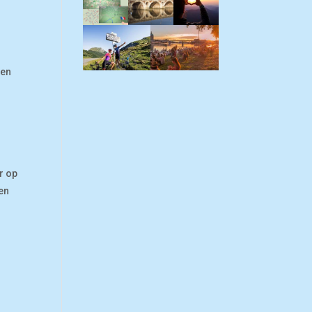
den
r op
en