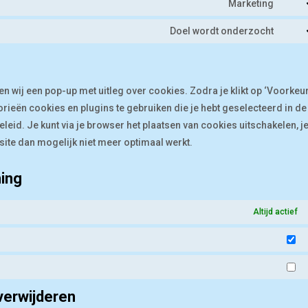
to
Marketing
divi-
Cons
servi
(eleg
to
Doel wordt onderzocht
wisti
Cons
them
servi
to
yout
servi
dive
en wij een pop-up met uitleg over cookies. Zodra je klikt op ‘Voorkeu
ieën cookies en plugins te gebruiken die je hebt geselecteerd in de
eid. Je kunt via je browser het plaatsen van cookies uitschakelen, j
ite dan mogelijk niet meer optimaal werkt.
ing
Altijd actief
St
Ma
verwijderen