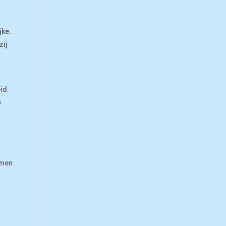
jke.
zij
id.
n
emen